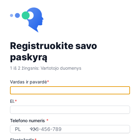
Registruokite savo
paskyrą
1 iš 2 žingsnis: Vartotojo duomenys
Vardas ir pavardė
*
El.
*
Telefono numeris
*
Šalies kodas
Slaptažodis
*