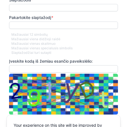
Pakartokite slaptažodį
*
Mažiausiai 12 simbolių
Mažiausiai viena didžioji raidė
Mažiausiai vienas skaitmuo
Mažiausiai vienas specialusis simbolis
Slaptažodžiai turi sutapti
Įveskite kodą iš žemiau esančio paveikslėlio:
*
Sutinku
Privatumo politika
Your experience on this site will be improved by