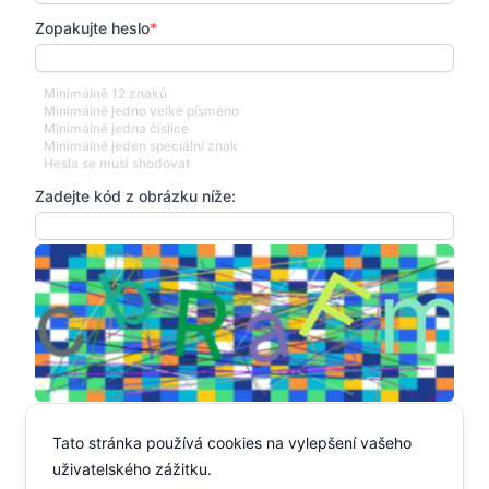
Zopakujte heslo
*
Minimálně 12 znaků
Minimálně jedno velké písmeno
Minimálně jedna číslice
Minimálně jeden speciální znak
Hesla se musí shodovat
Zadejte kód z obrázku níže:
*
Souhlasím
Zásady ochrany osobních údajů
Tato stránka používá cookies na vylepšení vašeho
uživatelského zážitku.
Pokračovat