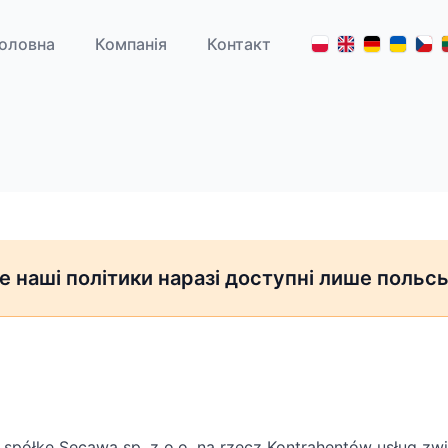
оловна
Компанія
Контакт
ле наші політики наразі доступні лише польс
ez spółkę Secawa sp. z o.o. na rzecz Kontrahentów usług