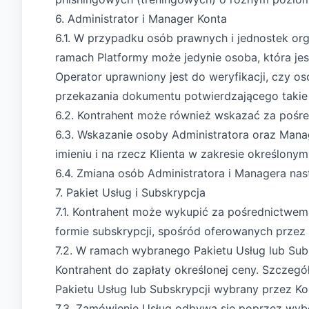
6. Administrator i Manager Konta
6.1. W przypadku osób prawnych i jednostek or
ramach Platformy może jedynie osoba, która je
Operator uprawniony jest do weryfikacji, czy 
przekazania dokumentu potwierdzającego takie
6.2. Kontrahent może również wskazać za pośr
6.3. Wskazanie osoby Administratora oraz Mana
imieniu i na rzecz Klienta w zakresie określon
6.4. Zmiana osób Administratora i Managera nas
7. Pakiet Usług i Subskrypcja
7.1. Kontrahent może wykupić za pośrednictwem
formie subskrypcji, spośród oferowanych prze
7.2. W ramach wybranego Pakietu Usług lub Sub
Kontrahent do zapłaty określonej ceny. Szczegó
Pakietu Usług lub Subskrypcji wybrany przez Ko
7.3. Zamówienie Usług odbywa się poprzez wybó