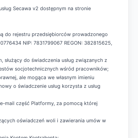
 usług Secawa v2 dostępnym na stronie
saną do rejestru przedsiębiorców prowadzonego
0000776434 NIP: 7831799067 REGON: 382815625,
, służący do świadczenia usług związanych z
testów socjotechnicznych wśród pracowników;
prawnej, ale mogąca we własnym imieniu
mowy o świadczenie usług korzysta z usług
-mail część Platformy, za pomocą której
żących oświadczeń woli i zawierania umów w
nia Kontem Kontrahenta;