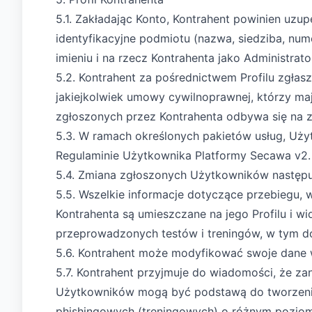
5.1. Zakładając Konto, Kontrahent powinien uzup
identyfikacyjne podmiotu (nazwa, siedziba, nu
imieniu i na rzecz Kontrahenta jako Administrato
5.2. Kontrahent za pośrednictwem Profilu zgła
jakiejkolwiek umowy cywilnoprawnej, którzy m
zgłoszonych przez Kontrahenta odbywa się na z
5.3. W ramach określonych pakietów usług, Uż
Regulaminie Użytkownika Platformy Secawa v2. 
5.4. Zmiana zgłoszonych Użytkowników następuj
5.5. Wszelkie informacje dotyczące przebiegu
Kontrahenta są umieszczane na jego Profilu i w
przeprowadzonych testów i treningów, w tym do
5.6. Kontrahent może modyfikować swoje dane w
5.7. Kontrahent przyjmuje do wiadomości, że z
Użytkowników mogą być podstawą do tworzenia p
phishingowych (treningowych) o różnym poziomi