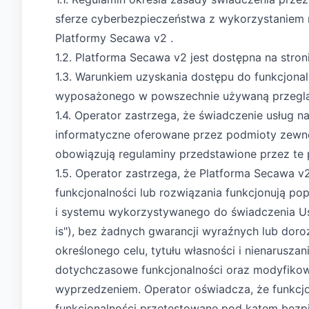
sferze cyberbezpieczeństwa z wykorzystaniem ro
Platformy Secawa v2 .
1.2. Platforma Secawa v2 jest dostępna na stron
1.3. Warunkiem uzyskania dostępu do funkcjonal
wyposażonego w powszechnie używaną przeglą
1.4. Operator zastrzega, że świadczenie usług 
informatyczne oferowane przez podmioty zewnętr
obowiązują regulaminy przedstawione przez te 
1.5. Operator zastrzega, że Platforma Secawa v2
funkcjonalności lub rozwiązania funkcjonują p
i systemu wykorzystywanego do świadczenia Usłu
is"), bez żadnych gwarancji wyraźnych lub dor
określonego celu, tytułu własności i nienarus
dotychczasowe funkcjonalności oraz modyfikowa
wyprzedzeniem. Operator oświadcza, że funkcjo
funkcjonalności przetestowane pod kątem bezp