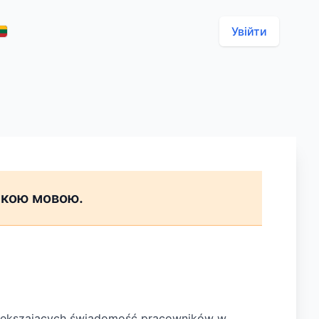
Увійти
ькою мовою.
 zwiększających świadomość pracowników w