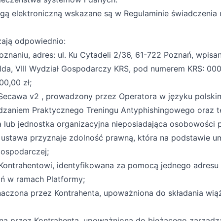
ogą elektroniczną wskazane są w Regulaminie świadczenia
zają odpowiednio:
Poznaniu, adres: ul. Ku Cytadeli 2/36, 61-722 Poznań, wpi
ilda, VIII Wydział Gospodarczy KRS, pod numerem KRS: 
0,00 zł;
Secawa v2 , prowadzony przez Operatora w języku polskim
dzaniem Praktycznego Treningu Antyphishingowego oraz 
 lub jednostka organizacyjna nieposiadająca osobowości 
 ustawa przyznaje zdolność prawną, która na podstawie u
gospodarczej;
ontrahentowi, identyfikowana za pomocą jednego adresu e
ń w ramach Platformy;
aczona przez Kontrahenta, upoważniona do składania wią
a przez Kontrahenta, upoważniona do bieżącego zarządza