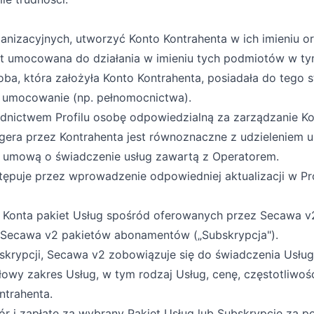
ganizacyjnych, utworzyć Konto Kontrahenta w ich imieniu 
st umocowana do działania w imieniu tych podmiotów w tym
osoba, która założyła Konto Kontrahenta, posiadała do te
 umocowanie (np. pełnomocnictwa).
ednictwem Profilu osobę odpowiedzialną za zarządzanie K
gera przez Kontrahenta jest równoznaczne z udzieleniem
ym umową o świadczenie usług zawartą z Operatorem.
tępuje przez wprowadzenie odpowiedniej aktualizacji w Pro
 Konta pakiet Usług spośród oferowanych przez Secawa v2
z Secawa v2 pakietów abonamentów („Subskrypcja").
skrypcji, Secawa v2 zobowiązuje się do świadczenia Usług
łowy zakres Usług, w tym rodzaj Usług, cenę, częstotliwo
ntrahenta.
r i zapłatę za wybrany Pakiet Usług lub Subskrypcję za p