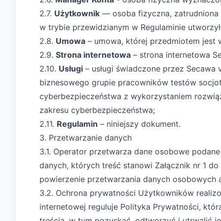
2.7.
Użytkownik
— osoba fizyczna, zatrudniona 
w trybie przewidzianym w Regulaminie utworzył
2.8.
Umowa
– umowa, której przedmiotem jest 
2.9.
Strona internetowa
– strona internetowa 
2.10.
Usługi
– usługi świadczone przez Secawa v
biznesowego grupie pracowników testów socjot
cyberbezpieczeństwa z wykorzystaniem rozwiązań
zakresu cyberbezpieczeństwa;
2.11.
Regulamin
– niniejszy dokument.
3. Przetwarzanie danych
3.1. Operator przetwarza dane osobowe podane
danych, których treść stanowi Załącznik nr 1 
powierzenie przetwarzania danych osobowych a 
3.2. Ochrona prywatności Użytkowników realizo
internetowej reguluje Polityka Prywatności, któ
treścią, w tym pozyskać, odtworzyć i utrwalić jej