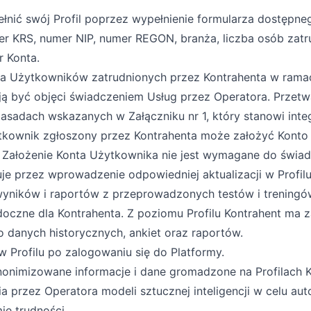
ełnić swój Profil poprzez wypełnienie formularza dostępne
mer KRS, numer NIP, numer REGON, branża, liczba osób zat
r Konta.
sza Użytkowników zatrudnionych przez Kontrahenta w rama
ają być objęci świadczeniem Usług przez Operatora. Prz
asadach wskazanych w Załączniku nr 1, który stanowi inte
ytkownik zgłoszony przez Kontrahenta może założyć Kont
Założenie Konta Użytkownika nie jest wymagane do świadc
e przez wprowadzenie odpowiedniej aktualizacji w Profilu
, wyników i raportów z przeprowadzonych testów i trenin
idoczne dla Kontrahenta. Z poziomu Profilu Kontrahent ma
 danych historycznych, ankiet oraz raportów.
 Profilu po zalogowaniu się do Platformy.
anonimizowane informacje i dane gromadzone na Profilach 
rzez Operatora modeli sztucznej inteligencji w celu aut
e trudności.