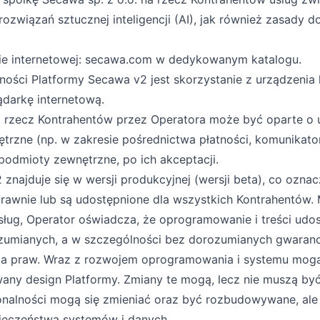
związań sztucznej inteligencji (AI), jak również zasady d
ie internetowej:
secawa.com
w dedykowanym katalogu.
ności Platformy Secawa v2 jest skorzystanie z urządzenia 
darkę internetową.
na rzecz Kontrahentów przez Operatora może być oparte o u
zne (np. w zakresie pośrednictwa płatności, komunikatoró
podmioty zewnętrzne, po ich akceptacji.
 znajduje się w wersji produkcyjnej (wersji beta), co ozna
oprawnie lub są udostępnione dla wszystkich Kontrahentów
g, Operator oświadcza, że oprogramowanie i treści udostę
ozumianych, a w szczególności bez dorozumianych gwarancj
zania praw. Wraz z rozwojem oprogramowania i systemu mo
ny design Platformy. Zmiany te mogą, lecz nie muszą być
nalności mogą się zmieniać oraz być rozbudowywane, ale 
ieczeństwa systemów i danych.