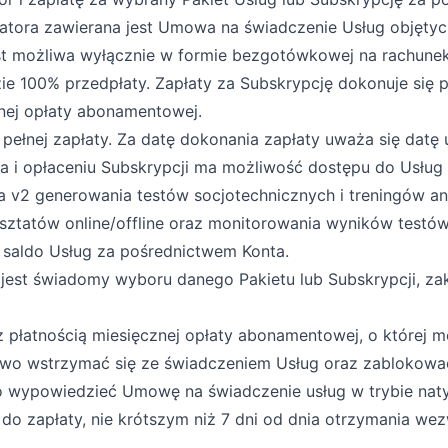
tora zawierana jest Umowa na świadczenie Usług objętych
 jest możliwa wyłącznie w formie bezgotówkowej na rachun
dzie 100% przedpłaty. Zapłaty za Subskrypcję dokonuje się
znej opłaty abonamentowej.
 pełnej zapłaty. Za datę dokonania zapłaty uważa się dat
nta i opłaceniu Subskrypcji ma możliwość dostępu do Usł
 v2 generowania testów socjotechnicznych i treningów 
rsztatów online/offline oraz monitorowania wyników testów 
e saldo Usług za pośrednictwem Konta.
jest świadomy wyboru danego Pakietu lub Subskrypcji, za
 płatnością miesięcznej opłaty abonamentowej, o której mow
awo wstrzymać się ze świadczeniem Usług oraz zablokowa
wo wypowiedzieć Umowę na świadczenie usług w trybie na
o zapłaty, nie krótszym niż 7 dni od dnia otrzymania wez