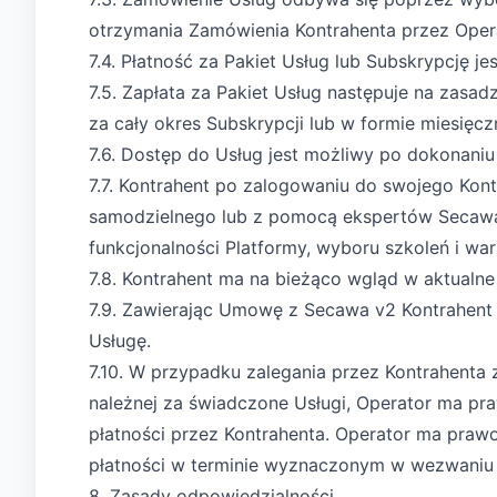
otrzymania Zamówienia Kontrahenta przez Opera
7.4. Płatność za Pakiet Usług lub Subskrypcję
7.5. Zapłata za Pakiet Usług następuje na zasa
za cały okres Subskrypcji lub w formie miesięc
7.6. Dostęp do Usług jest możliwy po dokonaniu
7.7. Kontrahent po zalogowaniu do swojego Ko
samodzielnego lub z pomocą ekspertów Secawa
funkcjonalności Platformy, wyboru szkoleń i wa
7.8. Kontrahent ma na bieżąco wgląd w aktualn
7.9. Zawierając Umowę z Secawa v2 Kontrahent 
Usługę.
7.10. W przypadku zalegania przez Kontrahenta z
należnej za świadczone Usługi, Operator ma pr
płatności przez Kontrahenta. Operator ma pra
płatności w terminie wyznaczonym w wezwaniu d
8. Zasady odpowiedzialności