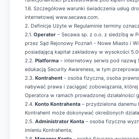
1.6. Szczegółowe warunki świadczenia usług dr
internetowej www.secawa.com.
2. Definicje Użyte w Regulaminie terminy oznac
2.1.
Operator
– Secawa sp. z o.o. z siedzibą w 
przez Sąd Rejonowy Poznań - Nowe Miasto i W
posiadającą kapitał zakładowy w wysokości 5.00
2.2.
Platforma
– internetowy serwis pod nazwą 
edukacją Security Awareness, w tym przeprowa
2.3.
Kontrahent
- osoba fizyczna, osoba prawna
nabywać prawa i zaciągać zobowiązania, której
Operatora w ramach prowadzonej działalności 
2.4.
Konto Kontrahenta
– przydzielona danemu K
Kontrahent może dokonywać określonych działa
2.5.
Administrator Konta
– osoba fizyczna wyzn
imieniu Kontrahenta;
2.6.
Manager Konta
- osoba fizyczna wyznaczon