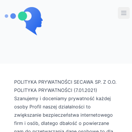
Secawa v2
Otw
POLITYKA PRYWATNOŚCI SECAWA SP. Z O.O.
POLITYKA PRYWATNOŚCI (7.01.2021)
Szanujemy i doceniamy prywatność każdej
osoby Profil naszej działalności to
zwiększanie bezpieczeństwa internetowego
firm i osób, dlatego dbałość o powierzane
nam do przetwarzania dane osobowe to dla